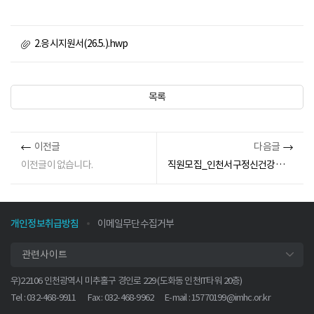
2.응시지원서(26.5.).hwp
목록
이전글
다음글
이전글이 없습니다.
직원모집_인천서구정신건강증진센터
개인정보취급방침
이메일무단수집거부
관련사이트
우)22106 인천광역시 미추홀구 경인로 229 (도화동 인천IT타워 20층)
Tel : 032-468-9911
Fax : 032-468-9962
E-mail :
15770199@imhc.or.kr