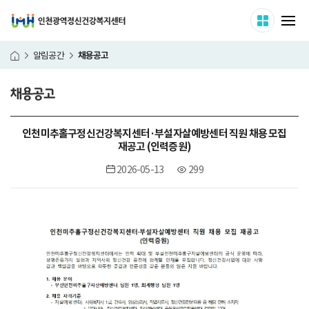
인천광역정신건강복지센터
사이트 
메
채용공고
알림공간
홈
채용공고
본
인천미추홀구정신건강복지센터·부설자살예방센터 직원 채용 모집
문
재공고 (인력증원)
시
작
2026-05-13
299