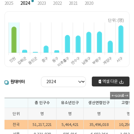
2024
2025
2023
2022
2021
2020
단위 : (명)
엑셀 다운
원데이터
총 인구수
유소년인구
생산연령인구
고령인
단위
명
명
명
명
전국
51,217,221
5,464,421
35,496,018
10,256,