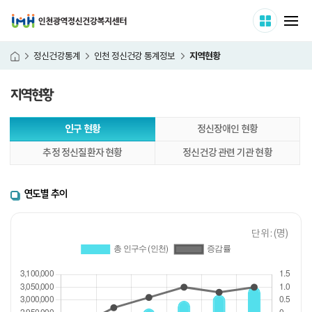
인천광역정신건강복지센터
사이트 
메
지역현황
정신건강통계
인천 정신건강 통계정보
홈
지역현황
본
인구 현황
정신장애인 현황
문
시
추정 정신질환자 현황
정신건강 관련 기관 현황
작
연도별 추이
단위 : (명)