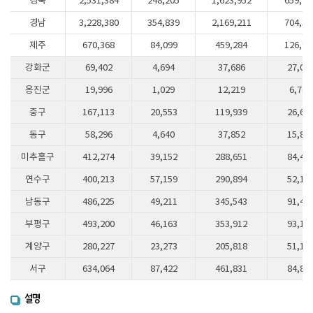
경북
2,531,384
248,205
1,623,952
659,22
경남
3,228,380
354,839
2,169,211
704,33
제주
670,368
84,099
459,284
126,98
강화군
69,402
4,694
37,686
27,02
옹진군
19,996
1,029
12,219
6,748
중구
167,113
20,553
119,939
26,62
동구
58,296
4,640
37,852
15,80
미추홀구
412,274
39,152
288,651
84,47
연수구
400,213
57,159
290,894
52,16
남동구
486,225
49,211
345,543
91,47
부평구
493,200
46,163
353,912
93,12
계양구
280,227
23,273
205,818
51,13
서구
634,064
87,422
461,831
84,81
설명