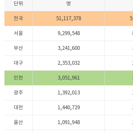
단위
명
전국
51,117,378
5
서울
9,299,548
부산
3,241,600
대구
2,353,032
인천
3,051,961
광주
1,392,013
대전
1,440,729
울산
1,091,948