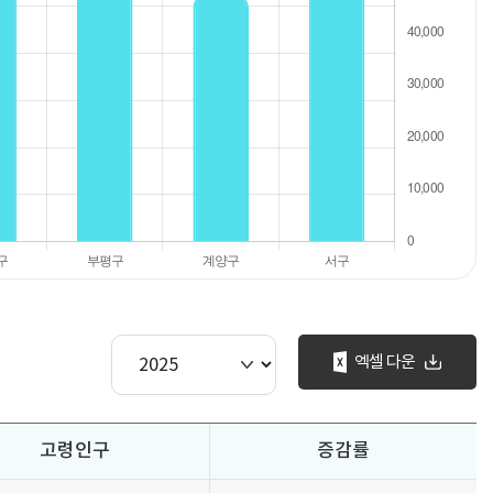
엑셀 다운
고령인구
증감률