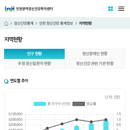
인천광역정신건강복지센터
사이트 
메
지역현황
정신건강통계
인천 정신건강 통계정보
홈
지역현황
본
인구 현황
정신장애인 현황
문
시
추정 정신질환자 현황
정신건강 관련 기관 현황
작
연도별 추이
단위 : (명)