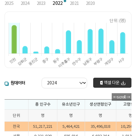
2022
2025
2024
2023
2021
2020
단위 : (명)
엑셀 다운
원데이터
총 인구수
유소년인구
생산연령인구
고령인
단위
명
명
명
명
전국
51,217,221
5,464,421
35,496,018
10,256,