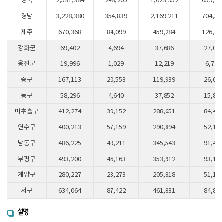
경북
2,531,384
248,205
1,623,952
659,22
경남
3,228,380
354,839
2,169,211
704,33
제주
670,368
84,099
459,284
126,98
강화군
69,402
4,694
37,686
27,02
옹진군
19,996
1,029
12,219
6,748
중구
167,113
20,553
119,939
26,62
동구
58,296
4,640
37,852
15,80
미추홀구
412,274
39,152
288,651
84,47
연수구
400,213
57,159
290,894
52,16
남동구
486,225
49,211
345,543
91,47
부평구
493,200
46,163
353,912
93,12
계양구
280,227
23,273
205,818
51,13
서구
634,064
87,422
461,831
84,81
설명