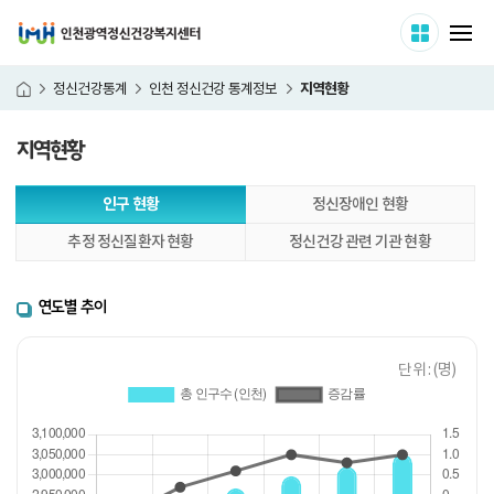
인천광역정신건강복지센터
사이트 
메
지역현황
정신건강통계
인천 정신건강 통계정보
홈
지역현황
본
인구 현황
정신장애인 현황
문
시
추정 정신질환자 현황
정신건강 관련 기관 현황
작
연도별 추이
단위 : (명)