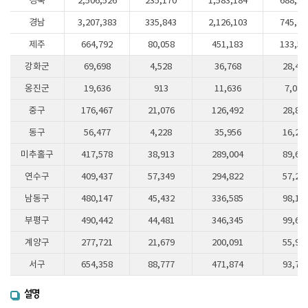
경북
2,506,526
235,170
1,583,184
688,17
경남
3,207,383
335,843
2,126,103
745,43
제주
664,792
80,058
451,183
133,55
강화군
69,698
4,528
36,768
28,40
옹진군
19,636
913
11,636
7,087
중구
176,467
21,076
126,492
28,89
동구
56,477
4,228
35,956
16,29
미추홀구
417,578
38,913
289,004
89,66
연수구
409,437
57,349
294,822
57,26
남동구
480,147
45,432
336,585
98,13
부평구
490,442
44,481
346,345
99,61
계양구
277,721
21,679
200,091
55,95
서구
654,358
88,777
471,874
93,70
설명