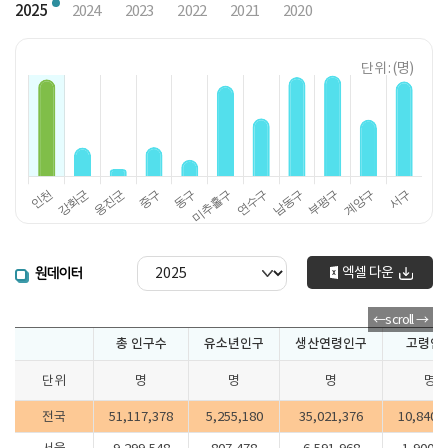
2025
2024
2023
2022
2021
2020
단위 : (명)
엑셀 다운
원데이터
총 인구수
유소년인구
생산연령인구
고령인
단위
명
명
명
명
전국
51,117,378
5,255,180
35,021,376
10,840,