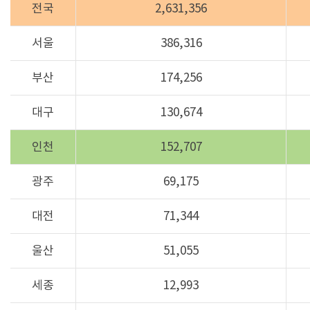
전국
2,631,356
서울
386,316
부산
174,256
대구
130,674
인천
152,707
광주
69,175
대전
71,344
울산
51,055
세종
12,993