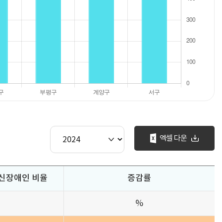
엑셀 다운
정신장애인 비율
증감률
%