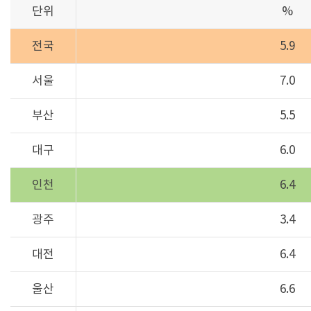
단위
%
전국
5.9
서울
7.0
부산
5.5
대구
6.0
인천
6.4
광주
3.4
대전
6.4
울산
6.6