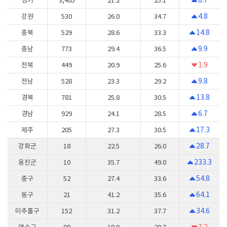
경기
3,405
21.2
25.1
4.8
강원
530
26.0
34.7
14.8
충북
529
28.6
33.3
9.9
충남
773
29.4
36.5
1.9
전북
449
20.9
25.6
9.8
전남
528
23.3
29.2
13.8
경북
781
25.8
30.5
6.7
경남
929
24.1
28.5
17.3
제주
205
27.3
30.5
28.7
강화군
18
22.5
26.0
233.3
옹진군
10
35.7
49.0
54.8
중구
52
27.4
33.6
64.1
동구
21
41.2
35.6
34.6
미추홀구
152
31.2
37.7
7.2