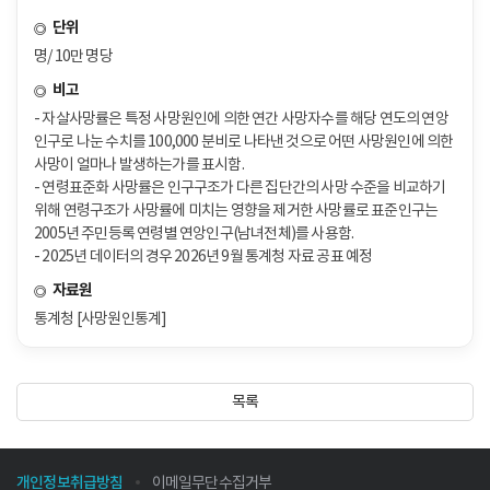
단위
명/ 10만 명당
비고
- 자살사망률은 특정 사망원인에 의한 연간 사망자수를 해당 연도의 연앙
인구로 나눈 수치를 100,000 분비로 나타낸 것으로 어떤 사망원인에 의한
사망이 얼마나 발생하는가를 표시함.
- 연령표준화 사망률은 인구구조가 다른 집단간의 사망 수준을 비교하기
위해 연령구조가 사망률에 미치는 영향을 제거한 사망률로 표준인구는
2005년 주민등록 연령별 연앙인구(남녀전체)를 사용함.
- 2025년 데이터의 경우 2026년 9월 통계청 자료 공표 예정
자료원
통계청 [사망원인통계]
목록
개인정보취급방침
이메일무단수집거부