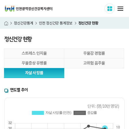
인천광역정신건강복지센터
사이트 
메
정신건강 현황
정신건강통계
인천 정신건강 통계정보
홈
정신건강 현황
본
스트레스 인지율
우울감 경험률
문
시
우울증상 유병률
고위험 음주율
작
자살 사망률
연도별 추이
단위 : (명/10만 명당)