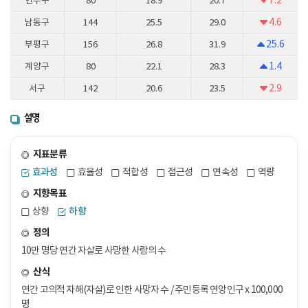
연수구
80
18.9
20.7
4.6
남동구
144
25.5
29.0
25.6
부평구
156
26.8
31.9
1.4
계양구
80
22.1
28.3
2.9
서구
142
20.6
23.5
설명
지표분류
효과성
효율성
적합성
접근성
연속성
역량
지향목표
상향
하향
정의
10만 명당 연간 자살로 사망한 사람의 수
산식
연간 고의적 자해(자살)로 인한 사망자 수 / 주민등록 연앙인구 x 100,000
명