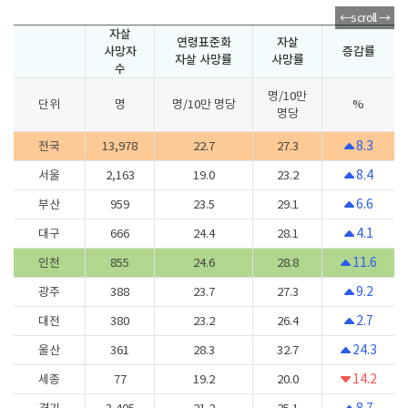
자살
연령표준화
자살
사망자
증감률
자살 사망률
사망률
수
명/10만
단위
명
명/10만 명당
%
명당
8.3
전국
13,978
22.7
27.3
8.4
서울
2,163
19.0
23.2
6.6
부산
959
23.5
29.1
4.1
대구
666
24.4
28.1
11.6
인천
855
24.6
28.8
9.2
광주
388
23.7
27.3
2.7
대전
380
23.2
26.4
24.3
울산
361
28.3
32.7
14.2
세종
77
19.2
20.0
8.7