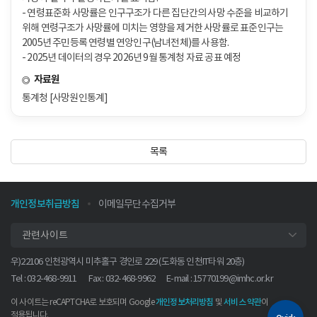
- 연령표준화 사망률은 인구구조가 다른 집단간의 사망 수준을 비교하기
위해 연령구조가 사망률에 미치는 영향을 제거한 사망률로 표준인구는
2005년 주민등록 연령별 연앙인구(남녀전체)를 사용함.
- 2025년 데이터의 경우 2026년 9월 통계청 자료 공표 예정
자료원
통계청 [사망원인통계]
목록
개인정보취급방침
이메일무단수집거부
관련사이트
우)22106 인천광역시 미추홀구 경인로 229 (도화동 인천IT타워 20층)
Tel : 032-468-9911
Fax : 032-468-9962
E-mail :
15770199@imhc.or.kr
이 사이트는 reCAPTCHA로 보호되며 Google
및
이
개인정보처리방침
서비스 약관
적용됩니다.