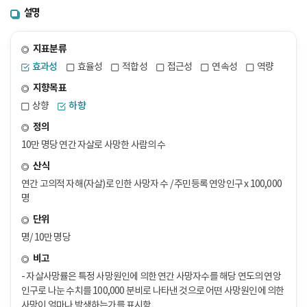
설명
지표분류
효과성
효율성
적합성
접근성
연속성
역량
지향목표
상향
하향
정의
10만 명당 연간 자살로 사망한 사람의 수
산식
연간 고의적 자해(자살)로 인한 사망자 수 / 주민등록 연앙인구 x 100,000
명
단위
명/ 10만 명당
비고
- 자살사망률은 특정 사망원인에 의한 연간 사망자수를 해당 연도의 연앙
인구로 나눈 수치를 100,000 분비로 나타낸 것으로 어떤 사망원인에 의한
사망이 얼마나 발생하는가를 표시함.