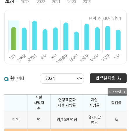
2024
2023
2022
2021
2020
2019
단위 : (명/10만 명당)
엑셀 다운
원데이터
자살
연령표준화
자살
사망자
증감률
자살 사망률
사망률
수
명/10만
단위
명
명/10만 명당
%
명당