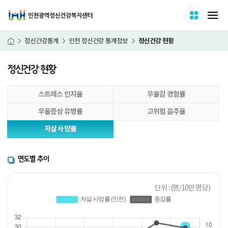
인천광역정신건강복지센터
사이트 
메
정신건강 현황
정신건강통계
인천 정신건강 통계정보
홈
정신건강 현황
본
스트레스 인지율
우울감 경험률
문
시
우울증상 유병률
고위험 음주율
작
자살 사망률
연도별 추이
단위 : (명/10만 명당)