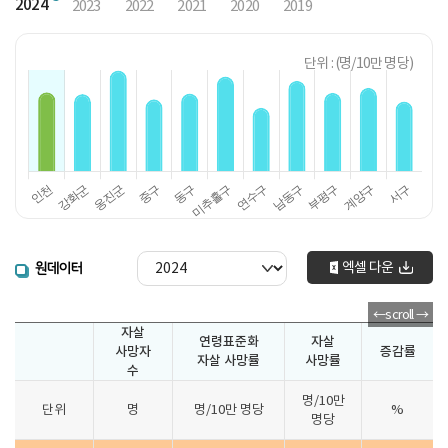
2024
2023
2022
2021
2020
2019
단위 : (명/10만 명당)
엑셀 다운
원데이터
자살
연령표준화
자살
사망자
증감률
자살 사망률
사망률
수
명/10만
단위
명
명/10만 명당
%
명당