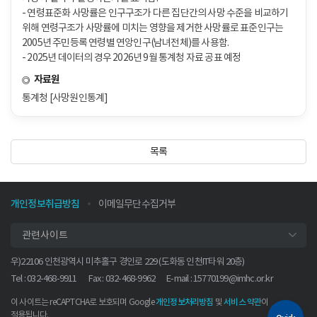
- 연령표준화 사망률은 인구구조가 다른 집단간의 사망 수준을 비교하기
위해 연령구조가 사망률에 미치는 영향을 제거한 사망률로 표준인구는
2005년 주민등록 연령별 연앙인구(남녀전체)를 사용함.
- 2025년 데이터의 경우 2026년 9월 통계청 자료 공표 예정
자료원
통계청 [사망원인통계]
목록
개인정보취급방침
이메일무단수집거부
관련사이트
우)22106 인천광역시 미추홀구 경인로 229 (도화동 인천IT타워 20층)
Tel : 032-468-9911
Fax : 032-468-9962
E-mail :
15770199@imhc.or.kr
이 사이트는 reCAPTCHA로 보호되며 Google
및
이
개인정보처리방침
서비스 약관
적용됩니다.