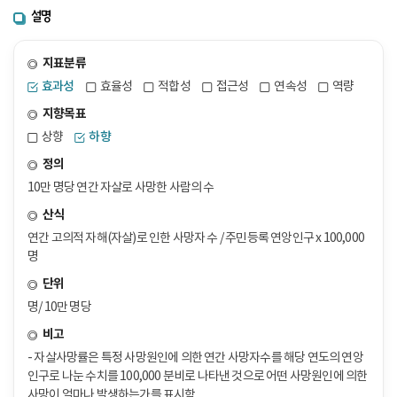
설명
지표분류
효과성
효율성
적합성
접근성
연속성
역량
지향목표
상향
하향
정의
10만 명당 연간 자살로 사망한 사람의 수
산식
연간 고의적 자해(자살)로 인한 사망자 수 / 주민등록 연앙인구 x 100,000
명
단위
명/ 10만 명당
비고
- 자살사망률은 특정 사망원인에 의한 연간 사망자수를 해당 연도의 연앙
인구로 나눈 수치를 100,000 분비로 나타낸 것으로 어떤 사망원인에 의한
사망이 얼마나 발생하는가를 표시함.