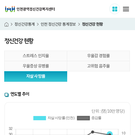
인천광역정신건강복지센터
사이트 
메
정신건강 현황
정신건강통계
인천 정신건강 통계정보
홈
정신건강 현황
본
스트레스 인지율
우울감 경험률
문
시
우울증상 유병률
고위험 음주율
작
자살 사망률
연도별 추이
단위 : (명/10만 명당)