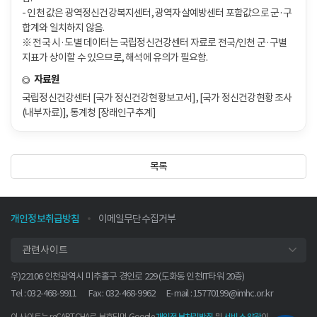
- 인천 값은 광역정신건강복지센터, 광역자살예방센터 포함값으로 군·구
합계와 일치하지 않음.
※ 전국 시·도별 데이터는 국립정신건강센터 자료로 전국/인천 군·구별
지표가 상이할 수 있으므로, 해석에 유의가 필요함.
자료원
국립정신건강센터 [국가 정신건강현황보고서], [국가 정신건강현황 조사
(내부자료)], 통계청 [장래인구추계]
목록
개인정보취급방침
이메일무단수집거부
관련사이트
우)22106 인천광역시 미추홀구 경인로 229 (도화동 인천IT타워 20층)
Tel : 032-468-9911
Fax : 032-468-9962
E-mail :
15770199@imhc.or.kr
이 사이트는 reCAPTCHA로 보호되며 Google
및
이
개인정보처리방침
서비스 약관