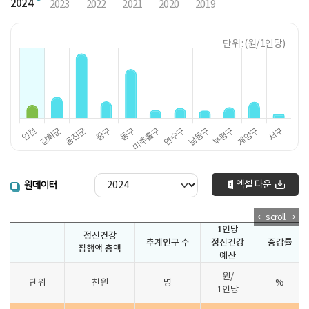
2024
2023
2022
2021
2020
2019
단위 : (원/ 1인당)
엑셀 다운
원데이터
1인당
정신건강
추계인구 수
정신건강
증감률
집행액 총액
예산
원/
단위
천원
명
%
1인당