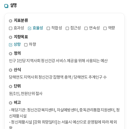
설명
지표분류
효과성
효율성
적합성
접근성
연속성
역량
지향목표
상향
하향
정의
인구 1인당 지역사회 정신건강 서비스 제공을 위해 사용되는 예산
산식
당해연도 지역사회 정신건강 집행액 총액 / 당해연도 추계인구 수
단위
원/1인, 천원단위 절사
비고
- 해당기관 : 정신건강복지센터, 자살예방센터, 중독관리통합지원센터, 정
신재활시설
- 정신재활시설 [강화 희망일터]는 서울시 예산으로 운영됨에 따라 제외
함.