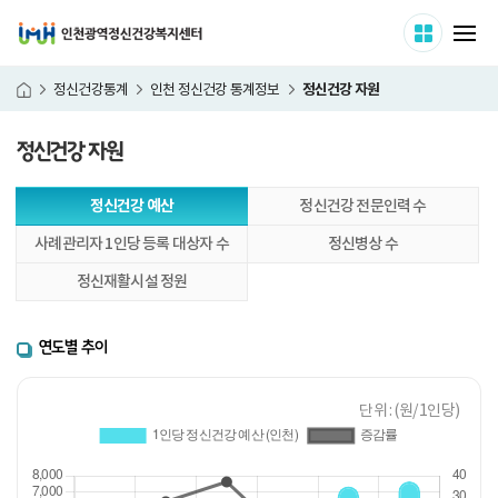
인천광역정신건강복지센터
사이트 
메
정신건강 자원
정신건강통계
인천 정신건강 통계정보
홈
정신건강 자원
본
정신건강 예산
정신건강 전문인력 수
문
시
사례관리자 1인당 등록 대상자 수
정신병상 수
작
정신재활시설 정원
연도별 추이
단위 : (원/ 1인당)