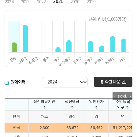
2021
2024
2023
2022
2020
2019
단위 : (병상/1,000명당)
엑셀 다운
원데이터
정신의료기관
정신병상
입원환자
주민등록
수
수
수
인구 수
단위
개소
병상
명
명
전국
2,300
68,672
56,492
51,217,221