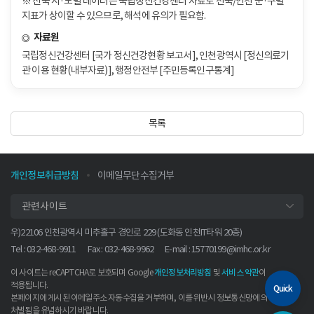
※ 전국 시·도별 데이터는 국립정신건강센터 자료로 전국/인천 군·구별
지표가 상이할 수 있으므로, 해석에 유의가 필요함.
자료원
국립정신건강센터 [국가 정신건강현황 보고서], 인천광역시 [정신의료기
관 이용 현황(내부자료)], 행정안전부 [주민등록인구통계]
목록
개인정보취급방침
이메일무단수집거부
관련사이트
우)22106 인천광역시 미추홀구 경인로 229 (도화동 인천IT타워 20층)
Tel : 032-468-9911
Fax : 032-468-9962
E-mail :
15770199@imhc.or.kr
이 사이트는 reCAPTCHA로 보호되며 Google
및
이
개인정보처리방침
서비스 약관
적용됩니다.
Quick
본페이지에 게시된 이메일주소 자동수집을 거부하며, 이를 위반시 정보통신망에 의해
처벌됨을 유념하시기 바랍니다.