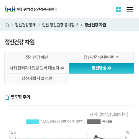
인천광역정신건강복지센터
사이트 
메
정신건강 자원
정신건강통계
인천 정신건강 통계정보
홈
정신건강 자원
본
정신건강 예산
정신건강 전문인력 수
문
시
사례관리자 1인당 등록 대상자 수
정신병상 수
작
정신재활시설 정원
연도별 추이
단위 : (병상/1,000명당)