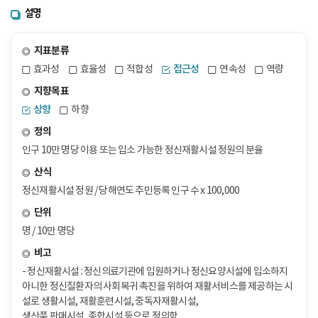
설명
지표분류
효과성
효율성
적합성
접근성
연속성
역량
지향목표
상향
하향
정의
인구 10만 명당 이용 또는 입소 가능한 정신재활시설 정원의 분율
산식
정신재활시설 정원 / 당해연도 주민등록 인구 수 x 100,000
단위
명 / 10만 명당
비고
- 정신재활시설 : 정신의료기관에 입원하거나 정신요양시설에 입소하지
아니한 정신질환자의 사회복귀 촉진을 위하여 재활서비스를 제공하는 시
설로 생활시설, 재활훈련시설, 중독자재활시설,
생산품 판매시설, 종합시설 등으로 정의함.