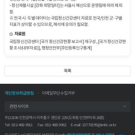
- 정신재활시설 [강화 희망일터]는 서울시 예산으로 운영됨에 따라 제외
함.
※ 전국 시·도별 데이터는 국립정신건강센터 자료로 전국/인천 군·구별
지표가 상이할 수 있으므로, 해석에 유의가 필요함.
자료원
국립정신건강센터 [국가 정신건강현황 보고서] 재구성 , [국가 정신건강현
황 조사(내부자료)], 행정안전부[주민등록인구통계]
목록
개인정보취급방침
이메일무단수집거부
관련사이트
우)22106 인천광역시 미추홀구 경인로 229 (도화동 인천IT타워 20층)
Tel : 032-468-9911
Fax : 032-468-9962
E-mail :
15770199@imhc.or.kr
이 사이트는 reCAPTCHA로 보호되며 Google
및
이
개인정보처리방침
서비스 약관