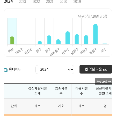
2024
2023
2022
2021
2020
2019
단위 : (명/ 10만 명당)
엑셀 다운
원데이터
정신재활시설
입소시설
이용시설
정신재활시설
소계
수
수
정원 소계
단위
개소
개소
개소
명