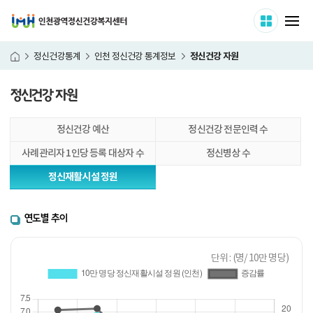
인천광역정신건강복지센터
사이트 
메
정신건강 자원
정신건강통계
인천 정신건강 통계정보
홈
정신건강 자원
본
정신건강 예산
정신건강 전문인력 수
문
시
사례관리자 1인당 등록 대상자 수
정신병상 수
작
정신재활시설 정원
연도별 추이
단위 : (명/ 10만 명당)