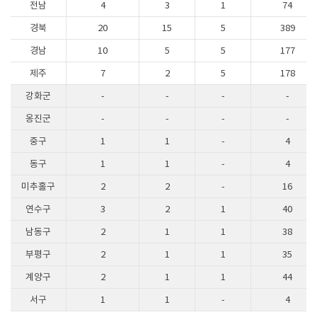
전남
4
3
1
74
경북
20
15
5
389
경남
10
5
5
177
제주
7
2
5
178
강화군
-
-
-
-
옹진군
-
-
-
-
중구
1
1
-
4
동구
1
1
-
4
미추홀구
2
2
-
16
연수구
3
2
1
40
남동구
2
1
1
38
부평구
2
1
1
35
계양구
2
1
1
44
서구
1
1
-
4