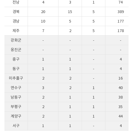
전남
4
3
1
74
경북
20
15
5
389
경남
10
5
5
177
제주
7
2
5
178
강화군
-
-
-
-
옹진군
-
-
-
-
중구
1
1
-
4
동구
1
1
-
4
미추홀구
2
2
-
16
연수구
3
2
1
40
남동구
2
1
1
38
부평구
2
1
1
35
계양구
2
1
1
44
서구
1
1
-
4