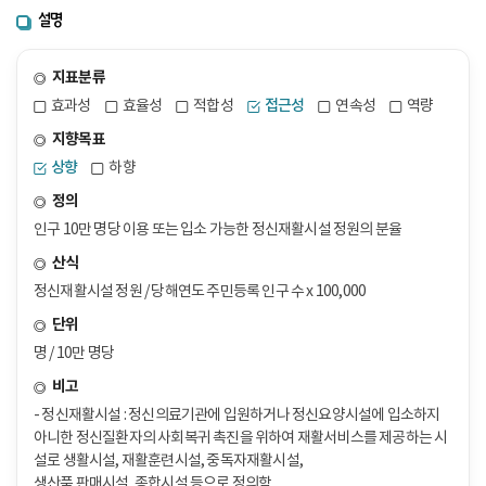
설명
지표분류
효과성
효율성
적합성
접근성
연속성
역량
지향목표
상향
하향
정의
인구 10만 명당 이용 또는 입소 가능한 정신재활시설 정원의 분율
산식
정신재활시설 정원 / 당해연도 주민등록 인구 수 x 100,000
단위
명 / 10만 명당
비고
- 정신재활시설 : 정신의료기관에 입원하거나 정신요양시설에 입소하지
아니한 정신질환자의 사회복귀 촉진을 위하여 재활서비스를 제공하는 시
설로 생활시설, 재활훈련시설, 중독자재활시설,
생산품 판매시설, 종합시설 등으로 정의함.