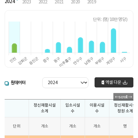
2024
2023
2022
2021
2020
2019
단위 : (명/ 10만 명당)
엑셀 다운
원데이터
정신재활시설
입소시설
이용시설
정신재활시설
소계
수
수
정원 소계
단위
개소
개소
개소
명