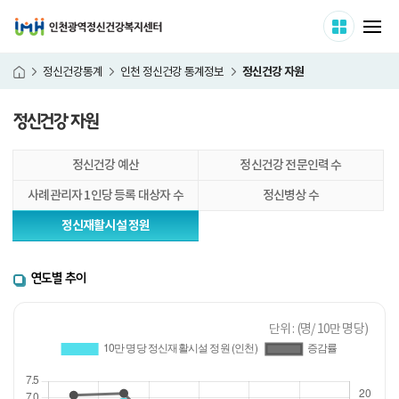
인천광역정신건강복지센터
사이트 
메
정신건강 자원
정신건강통계
인천 정신건강 통계정보
홈
정신건강 자원
본
정신건강 예산
정신건강 전문인력 수
문
시
사례관리자 1인당 등록 대상자 수
정신병상 수
작
정신재활시설 정원
연도별 추이
단위 : (명/ 10만 명당)