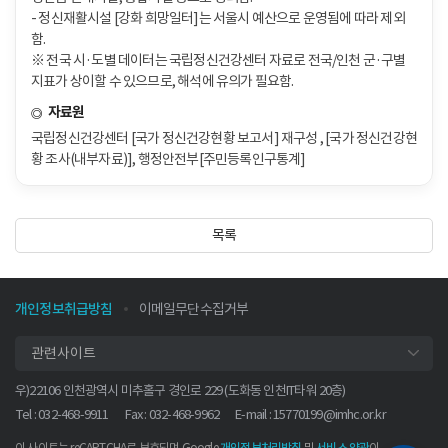
- 정신재활시설 [강화 희망일터]는 서울시 예산으로 운영됨에 따라 제외
함.
※ 전국 시·도별 데이터는 국립정신건강센터 자료로 전국/인천 군·구별
지표가 상이할 수 있으므로, 해석에 유의가 필요함.
자료원
국립정신건강센터 [국가 정신건강현황 보고서] 재구성 , [국가 정신건강현
황 조사(내부자료)], 행정안전부[주민등록인구통계]
목록
개인정보취급방침
이메일무단수집거부
관련사이트
우)22106 인천광역시 미추홀구 경인로 229 (도화동 인천IT타워 20층)
Tel : 032-468-9911
Fax : 032-468-9962
E-mail :
15770199@imhc.or.kr
이 사이트는 reCAPTCHA로 보호되며 Google
및
이
개인정보처리방침
서비스 약관