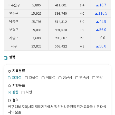
16.7
미추홀구
5,806
411,001
1.4
110.5
연수구
15,925
393,740
4.0
42.9
남동구
25,795
514,312
5.0
56.0
부평구
19,083
491,520
3.9
0.0
계양구
7,600
288,687
2.6
50.0
서구
23,822
569,422
4.2
설명
지표분류
효과성
효율성
적합성
접근성
연속성
역량
지향목표
상향
하향
정의
인구 대비 지역사회 재활기관에서 정신건강증진을 위한 교육을 받은 대상
자의 분율