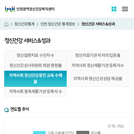
인천광역정신건강복지센터
사이트 
메
정신건강 서비스&성과
정신건강통계
인천 정신건강 통계정보
홈
정신건강 서비스&성과
본
정신질환치료 수진자 수
정신의료기관 비자의 입원율
문
시
정신건강심사위원회 퇴원 명령률
지역사회 정신재활기관 등록자수
작
지역사회 정신건강증진 교육 수혜
지역사회 정신건강상담 제공률
율
지역사회 중독재활기관 등록자 수
연도별 추이
단위 : (%)