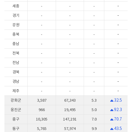
-
세종
-
-
-
-
경기
-
-
-
-
강원
-
-
-
-
충북
-
-
-
-
충남
-
-
-
-
전북
-
-
-
-
전남
-
-
-
-
경북
-
-
-
-
경남
-
-
-
-
제주
-
-
-
32.5
강화군
3,587
67,343
5.3
92.3
옹진군
966
19,495
5.0
70.7
중구
10,305
147,191
7.0
43.5
동구
5,765
57,974
9.9