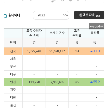
엑셀 다운
원데이터
교육 수혜자
교육
추계인구 수
증감률
수 소계
수혜율
단위
명
명
%
%
13.3
전국
1,775,448
51,628,117
3.4
-
서울
-
-
-
-
부산
-
-
-
-
대구
-
-
-
55.2
인천
133,728
2,960,685
4.5
-
광주
-
-
-
-
대전
-
-
-
-
울산
-
-
-