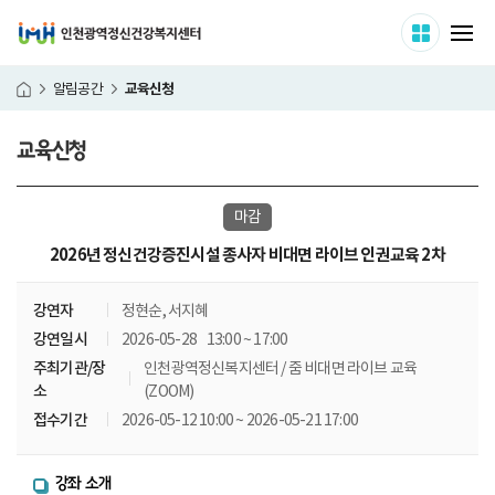
인천광역정신건강복지센터
사이트 
메
교육신청
알림공간
홈
교육신청
본
마감
문
시
2026년 정신건강증진시설 종사자 비대면 라이브 인권교육 2차
작
강연자
정현순, 서지혜
강연일시
2026-05-28 13:00 ~ 17:00
주최기관/장
인천광역정신복지센터 / 줌 비대면 라이브 교육
소
(ZOOM)
접수기간
2026-05-12 10:00 ~ 2026-05-21 17:00
강좌 소개