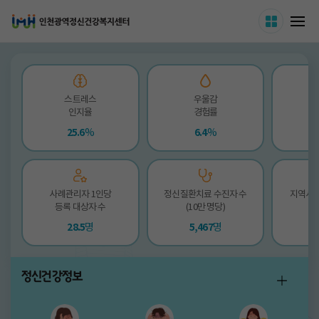
인천광역정신건강복지센터
사이트 
메
스트레스
우울감
인지율
경험률
25.6
%
6.4
%
사례관리자 1인당
정신질환치료 수진자 수
지역사
등록 대상자 수
(10만 명당)
28.5
명
5,467
명
정신건강정보