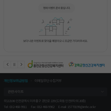
이전
정지
다음
개인정보취급방침
이메일무단수집거부
관련사이트
우)22106 인천광역시 미추홀구 경인로 229 (도화동 인천IT타워 20층)
Tel : 032-468-9911
Fax : 032-468-9962
E-mail :
15770199@imhc.or.kr