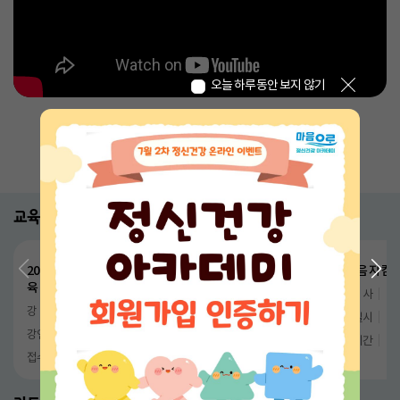
오늘 하루동안 보지 않기
닫기
마음건강검사
마음회복 프로그램
상담실
교육
대기
2026년 정신건강증진시설 종사자 비대면 라이브 인원교
내 마음 지킴서
육 4차
강
사
김
강
사
황정희, 채찬영
강연일시
20
강연일시
2026-09-22
접수기간
20
접수기간
2026-09-01 ~ 2026-09-15